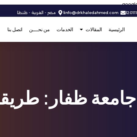
googl
2011
info@drkhaledahmed.com
مصر - الغربية - طنطا
الرئيسية
المقالات
الخدمات
من نحــــن
اتصل بنا
جامعة ظفار: طريق