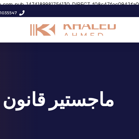
e.com, pub-1474189981756130, DIRECT, f08c47fec0942fa0
11035547
ماجستير قانون 