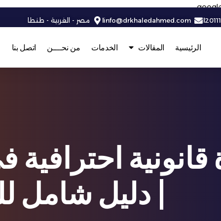
googl
2011
info@drkhaledahmed.com
مصر - الغربية - طنطا
الرئيسية
المقالات
الخدمات
من نحــــن
اتصل بنا
قانونية احترافية في
| دليل شامل ل