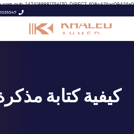
e.com, pub-1474189981756130, DIRECT, f08c47fec0942fa0
11035547
كيفية كتابة مذكرة 