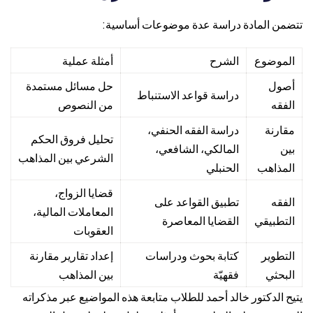
تتضمن المادة دراسة عدة موضوعات أساسية:
الموضوع
الشرح
أمثلة عملية
أصول
حل مسائل مستمدة
دراسة قواعد الاستنباط
الفقه
من النصوص
مقارنة
دراسة الفقه الحنفي،
تحليل فروق الحكم
بين
المالكي، الشافعي،
الشرعي بين المذاهب
المذاهب
الحنبلي
قضايا الزواج،
الفقه
تطبيق القواعد على
المعاملات المالية،
التطبيقي
القضايا المعاصرة
العقوبات
التطوير
كتابة بحوث ودراسات
إعداد تقارير مقارنة
البحثي
فقهيّة
بين المذاهب
يتيح الدكتور خالد أحمد للطلاب متابعة هذه المواضيع عبر مذكراته