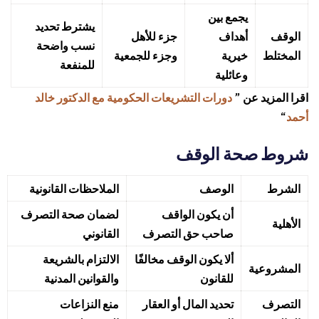
يجمع بين
يشترط تحديد
الوقف
أهداف
جزء للأهل
نسب واضحة
المختلط
خيرية
وجزء للجمعية
للمنفعة
وعائلية
اقرا المزيد عن ”
دورات التشريعات الحكومية مع الدكتور خالد
أحمد
“
شروط صحة الوقف
الشرط
الوصف
الملاحظات القانونية
أن يكون الواقف
لضمان صحة التصرف
الأهلية
صاحب حق التصرف
القانوني
ألا يكون الوقف مخالفًا
الالتزام بالشريعة
المشروعية
للقانون
والقوانين المدنية
التصرف
تحديد المال أو العقار
منع النزاعات