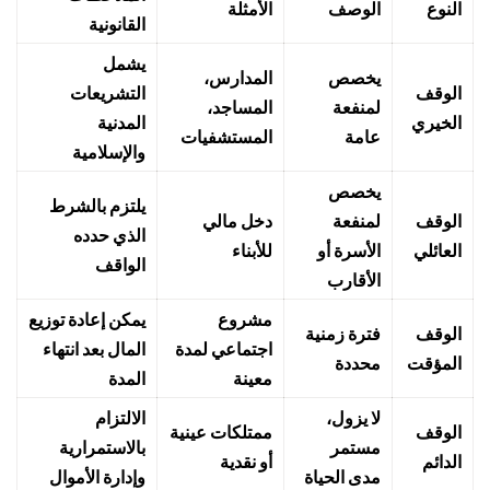
النوع
الوصف
الأمثلة
القانونية
يشمل
يخصص
المدارس،
الوقف
التشريعات
لمنفعة
المساجد،
الخيري
المدنية
عامة
المستشفيات
والإسلامية
يخصص
يلتزم بالشرط
الوقف
لمنفعة
دخل مالي
الذي حدده
العائلي
الأسرة أو
للأبناء
الواقف
الأقارب
مشروع
يمكن إعادة توزيع
الوقف
فترة زمنية
اجتماعي لمدة
المال بعد انتهاء
المؤقت
محددة
معينة
المدة
لا يزول،
الالتزام
الوقف
ممتلكات عينية
مستمر
بالاستمرارية
الدائم
أو نقدية
مدى الحياة
وإدارة الأموال